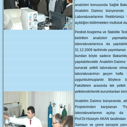
analizleri konusunda Sağlık Baka
Anabilim Dalımız bünyesinde "
Laboratuvarlarının Rektörümüz
açıldığını bildirmekten mutluluk 
Pestisit Araştırma ve Stabilite T
belirtilen analizleri yapm
laboratuvarlarınca da yapılab
31.12.2009 tarihinde yayımlanan 
bundan böyle sadece Bakanlıkça
yapılabilecektir. Anabilim Dalımı
sunarak yetkili laboratuvar olma
laboratuvarımızı geçen hafta 
uygunbulmuşlardır. Böylece l
Fakülteleri arasında tek yetkil
yetkilendirilenilk kurumlardan biri
Anabilim Dalımız bünyesinde, alt
Projelerinden karşılanan "Fa
laboratuvarlarının açılışı 
Prof.Dr.Hüseyin AKAN tarafından ya
Samsun ve çevre sanayisi yanı