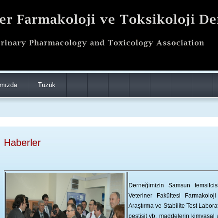
mızda
Tüzük
Haberler
Derneğimizin Samsun temsilcis
Veteriner Fakültesi Farmakoloji
Araştırma ve Stabilite Test Labora
pestisit vb. maddelerin kimyasal a