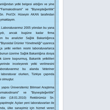
nlığından yetki belgesi aldığını ve yine
Farmakodinami" ve "Biyoeşdeğerlilik"
 Sn. Prof.Dr. Hüseyin AKAN tarafından
duymaktayım.
est Laboratuvarımız 2005 yılından bu yana
aktaydı, ancak bugüne kadar firma
ilen bu analizler Sağlık Bakanlığınca
"Biyosidal Ürünler Yönetmeliği" uyarınca
 yetki verilen resmi laboratuvarlarca
z bunun üzerine Sağlık Bakanlığına dosya
k üzere başvurmuş, Bakanlık yetkilileri
yerinde inceleyerek yetki verilmesini
aboratuvarımız bu alanda Veteriner
i laboratuvar olurken, Türkiye çapında
si olmuştur.
 yapısı Üniversitemiz Bilimsel Araştırma
rmakodinami" ve "Biyoeşdeğerlilik"
da dün (18.01.2010) Rektörümüz Sn.
pılmıştır. Açılan yeni laboratuvarları ile
nda, ülke sanayimiz için hizmet veren