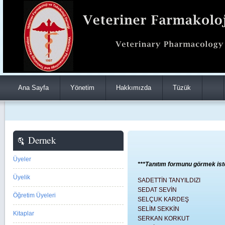
Ana Sayfa
Yönetim
Hakkımızda
Tüzük
Dernek
Üyeler
***Tanıtım formunu görmek isted
Üyelik
SADETTİN TANYILDIZI
SEDAT SEVİN
Öğretim Üyeleri
SELÇUK KARDEŞ
SELİM SEKKİN
Kitaplar
SERKAN KORKUT