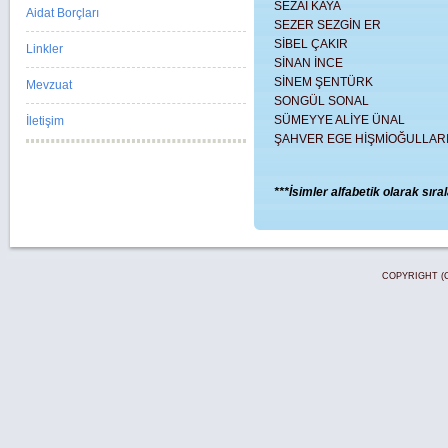
SEZAİ KAYA
Aidat Borçları
SEZER SEZGİN ER
SİBEL ÇAKIR
Linkler
SİNAN İNCE
SİNEM ŞENTÜRK
Mevzuat
SONGÜL SONAL
SÜMEYYE ALİYE ÜNAL
İletişim
ŞAHVER EGE HİŞMİOĞULLAR
***İsimler alfabetik olarak sıra
COPYRIGHT (