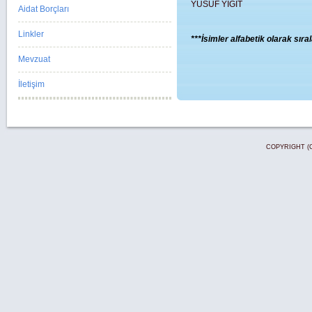
YUSUF YİĞİT
Aidat Borçları
Linkler
***İsimler alfabetik olarak sıra
Mevzuat
İletişim
COPYRIGHT (