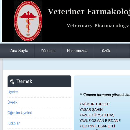
Ana Sayfa
Yönetim
Hakkımızda
Tüzük
Dernek
Üyeler
***Tanıtım formunu görmek isted
Üyelik
YAĞMUR TURGUT
YAŞAR ŞAHİN
Öğretim Üyeleri
YAVUZ KÜRŞAD DAŞ
YAVUZ OSMAN BİRDANE
Kitaplar
YILDIRIM CESARETLİ