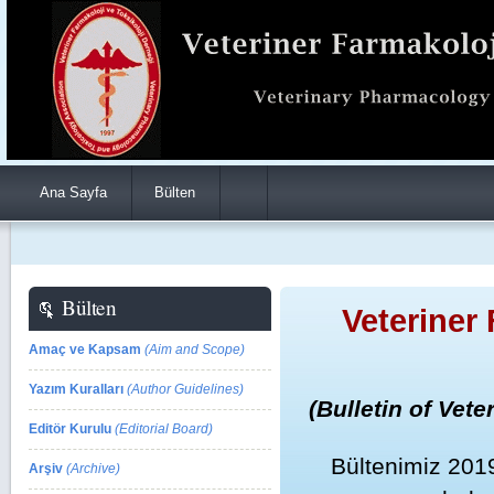
Ana Sayfa
Bülten
Bülten
Veteriner
Amaç ve Kapsam
(Aim and Scope)
Yazım Kuralları
(Author Guidelines)
(Bulletin of Vet
Editör Kurulu
(Editorial Board)
Bültenimiz 2019
Arşiv
(Archive)